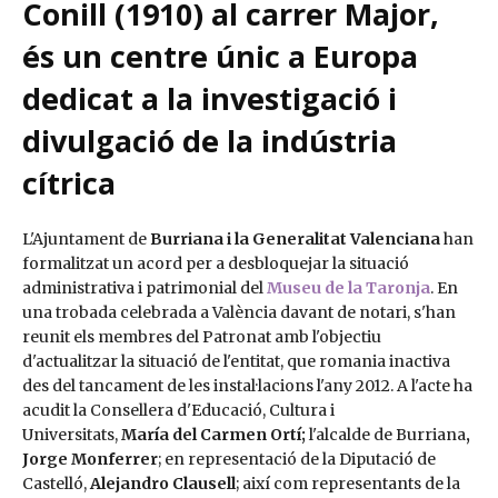
Conill (1910) al carrer Major,
és un centre únic a Europa
dedicat a la investigació i
divulgació de la indústria
cítrica
L'Ajuntament de
Burriana i la Generalitat Valenciana
han
formalitzat un acord per a desbloquejar la situació
administrativa i patrimonial del
Museu de la Taronja
. En
una trobada celebrada a València davant de notari, s'han
reunit els membres del Patronat amb l'objectiu
d'actualitzar la situació de l'entitat, que romania inactiva
des del tancament de les instal·lacions l'any 2012. A l'acte ha
acudit la Consellera d'Educació, Cultura i
Universitats,
María del Carmen Ortí;
l'alcalde de Burriana
,
Jorge Monferrer
; en representació de la Diputació de
Castelló,
Alejandro Clausell
; així com representants de la