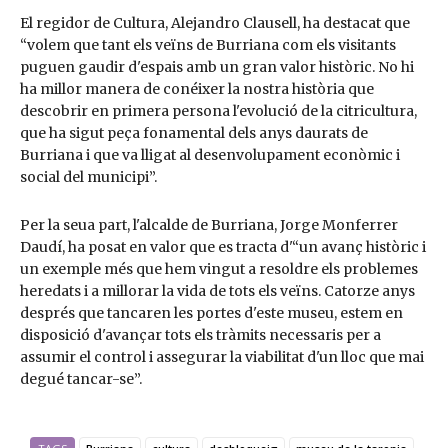
El regidor de Cultura, Alejandro Clausell, ha destacat que
“volem que tant els veïns de Burriana com els visitants
puguen gaudir d'espais amb un gran valor històric. No hi
ha millor manera de conéixer la nostra història que
descobrir en primera persona l'evolució de la citricultura,
que ha sigut peça fonamental dels anys daurats de
Burriana i que va lligat al desenvolupament econòmic i
social del municipi”.
Per la seua part, l'alcalde de Burriana, Jorge Monferrer
Daudí, ha posat en valor que es tracta d'“un avanç històric i
un exemple més que hem vingut a resoldre els problemes
heredats i a millorar la vida de tots els veïns. Catorze anys
després que tancaren les portes d'este museu, estem en
disposició d'avançar tots els tràmits necessaris per a
assumir el control i assegurar la viabilitat d'un lloc que mai
degué tancar-se”.