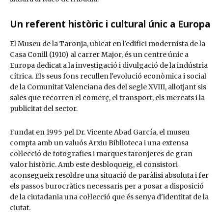
Un referent històric i cultural únic a Europa
El Museu de la Taronja, ubicat en l'edifici modernista de la
Casa Conill (1910) al carrer Major, és un centre únic a
Europa dedicat a la investigació i divulgació de la indústria
cítrica. Els seus fons recullen l'evolució econòmica i social
de la Comunitat Valenciana des del segle XVIII, allotjant sis
sales que recorren el comerç, el transport, els mercats i la
publicitat del sector.
Fundat en 1995 pel Dr. Vicente Abad García, el museu
compta amb un valuós Arxiu Biblioteca i una extensa
col·lecció de fotografies i marques taronjeres de gran
valor històric. Amb este desbloqueig, el consistori
aconsegueix resoldre una situació de paràlisi absoluta i fer
els passos burocràtics necessaris per a posar a disposició
de la ciutadania una col·lecció que és senya d'identitat de la
ciutat.