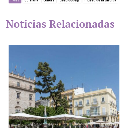
TAGS
Burriana
cultura
desbloqueig
museu de la taronja
Noticias Relacionadas