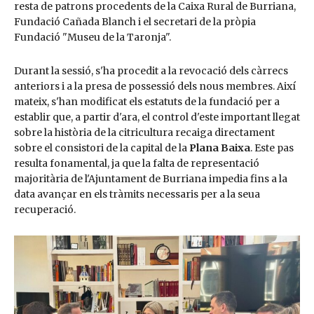
resta de patrons procedents de la Caixa Rural de Burriana,
Fundació Cañada Blanch i el secretari de la pròpia
Fundació "Museu de la Taronja".
Durant la sessió, s'ha procedit a la revocació dels càrrecs
anteriors i a la presa de possessió dels nous membres. Així
mateix, s'han modificat els estatuts de la fundació per a
establir que, a partir d'ara, el control d'este important llegat
sobre la història de la citricultura recaiga directament
sobre el consistori de la capital de la
Plana Baixa
. Este pas
resulta fonamental, ja que la falta de representació
majoritària de l'Ajuntament de Burriana impedia fins a la
data avançar en els tràmits necessaris per a la seua
recuperació.