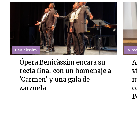
Benicàssim
Alma
Ópera Benicàssim encara su
A
recta final con un homenaje a
v
'Carmen' y una gala de
m
zarzuela
c
P