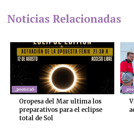
Noticias Relacionadas
_pnoticia5
_pno
Oropesa del Mar ultima los
V
preparativos para el eclipse
a
total de Sol