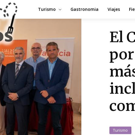
Turismo
Gastronomia
Viajes
Fi
El 
por
más
inc
com
Turismo