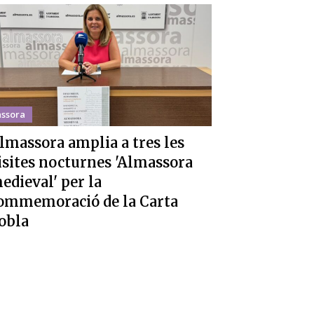
ssora
lmassora amplia a tres les
isites nocturnes 'Almassora
edieval' per la
ommemoració de la Carta
obla