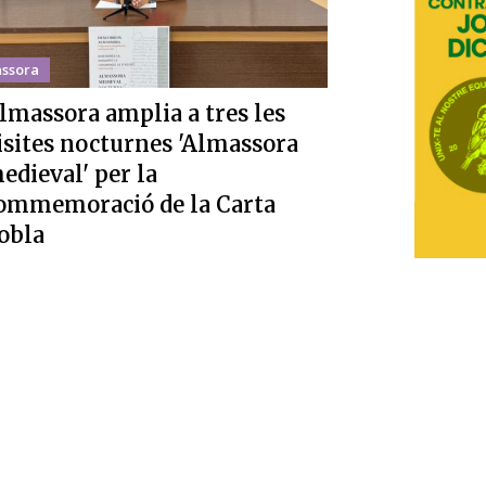
ssora
lmassora amplia a tres les
isites nocturnes 'Almassora
edieval' per la
ommemoració de la Carta
obla