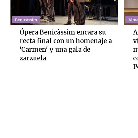
Benicàssim
Alma
Ópera Benicàssim encara su
A
recta final con un homenaje a
v
'Carmen' y una gala de
m
zarzuela
c
P