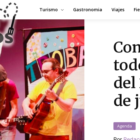
Turismo
Gastronomia
Viajes
Fi
Con
tod
del
de 
Agenda
Por
Redac