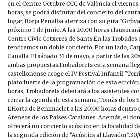
en el Centre Octubre CCC de València el viernes 
horas, se podrá disfrutar del concierto del can
lugar, Borja Penalba aterriza con su gira "Giròv
próximo 1 de junio. A las 20:00 horas clausurará
Centre Cívic Cotxeres de Sants.En las Trobades 
tendremos un doble concierto. Por un lado, Car
Canalla. El sábado 31 de mayo, a partir de las 20
ambas propuestas.Trobadorets esta semana llegar
castellonense acoge el IV Festival Infantil "Terr
plato fuerte de la programación de esta edición. 
horas, Trobadorets deleitará a los asistentes c
cerrar la agenda de esta semana, Tomàs de los 
L'Horta de Benimaclet a las 20:00 horas dentro 
Ateneos de los Países Catalanes. Además, el do
ofrecerá un concierto acústico en la localidad de
la segunda edición de "Acústics al Llavador".30