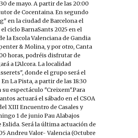
30 de mayo. A partir de las 20:00
tautor de Cocentaina. En segundo
ag" en la ciudad de Barcelona el
 el ciclo BarnaSants 2025 en el
de la Escola Valenciana de Gandia
penter & Molina, y por otro, Canta
:00 horas, podréis disfrutar de
á a L'Alcora. La localidad
isserets", donde el grupo será el
En La Pista, a partir de las 18:30
on su espectáculo "Creixem".Para
Santos actuará el sábado en el CSOA
del XIII Encuentro de Casales y
mingo 1 de junio Pau Alabajos
 Eslida. Será la última actuación de
/05 Andreu Valor- Valencia (Octubre