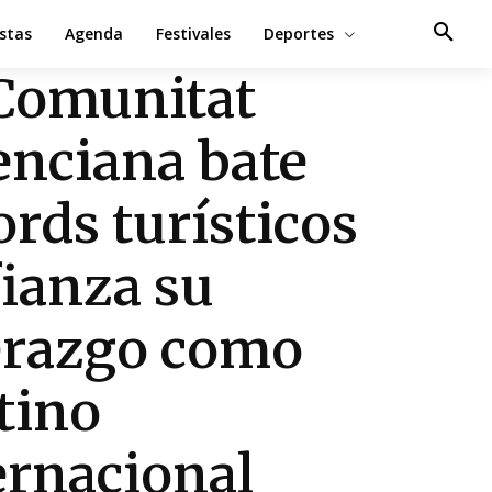
estas
Agenda
Festivales
Deportes
Comunitat
enciana bate
ords turísticos
fianza su
erazgo como
tino
ernacional