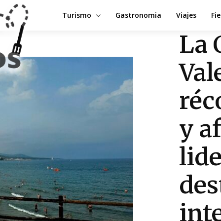
Turismo
Gastronomia
Viajes
Fi
La 
Val
réc
y a
lid
des
int