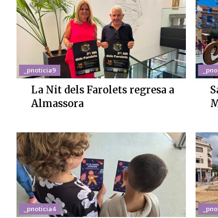
_pnoticia9
_pno
La Nit dels Farolets regresa a
S
Almassora
M
_pnoticia4
_pno