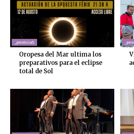
_pnoticia5
_pno
Oropesa del Mar ultima los
V
preparativos para el eclipse
a
total de Sol