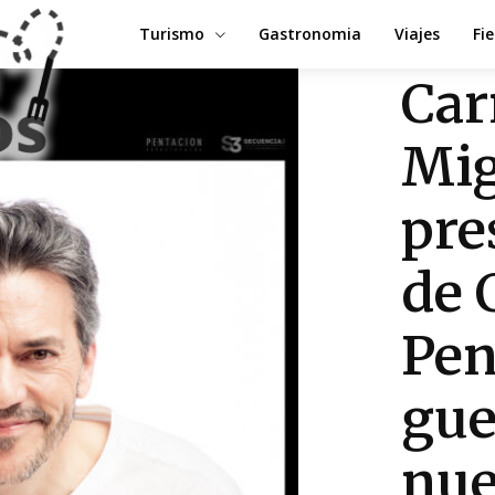
Turismo
Gastronomia
Viajes
Fi
Car
Mig
pre
de 
Pen
gue
nue