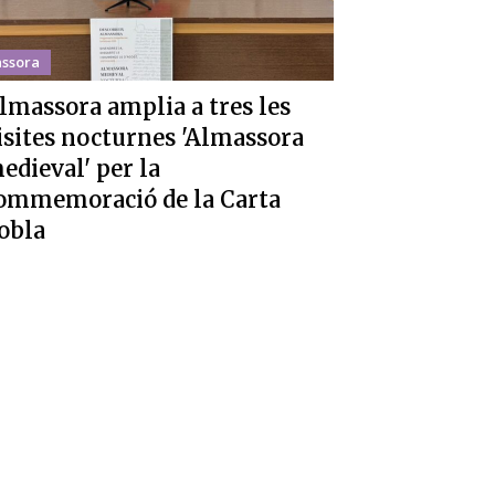
ssora
lmassora amplia a tres les
isites nocturnes 'Almassora
edieval' per la
ommemoració de la Carta
obla