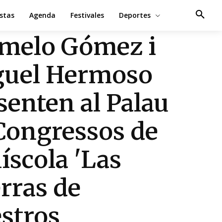
estas
Agenda
Festivales
Deportes
melo Gómez i
uel Hermoso
senten al Palau
Congressos de
íscola 'Las
rras de
stros