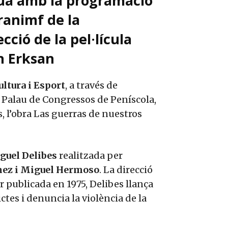
nua amb la programació
aranimf de la
cció de la pel·lícula
n Erksan
ltura i Esport
, a través de
l Palau de Congressos de Peníscola,
, l’obra Las guerras de nuestros
guel Delibes
realitzada per
ez i Miguel Hermoso
. La direcció
er publicada en 1975, Delibes llança
ctes i denuncia la violència de la