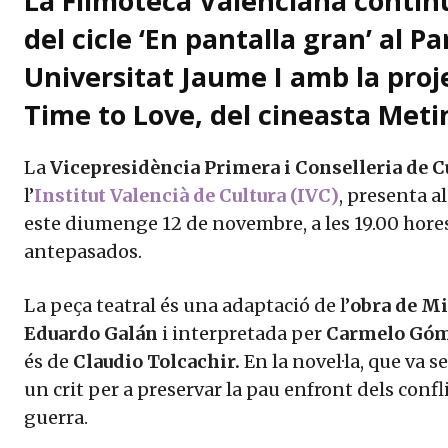
La Filmoteca Valenciana conti
del cicle ‘En pantalla gran’ al P
Universitat Jaume I amb la proje
Time to Love, del cineasta Meti
La
Vicepresidència Primera i Conselleria de Cu
l’
Institut Valencià de Cultura (IVC)
, presenta a
este diumenge 12 de novembre, a les 19.00 hores
antepasados.
La peça teatral és una adaptació de l’
obra de Mi
Eduardo Galán
i interpretada per
Carmelo Góm
és de
Claudio Tolcachir.
En la novel·la, que va s
un crit per a preservar la pau enfront dels confli
guerra.