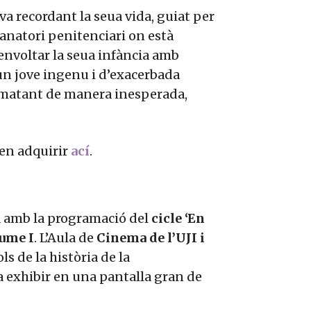
 va recordant la seua vida, guiat per
anatori penitenciari on està
an envoltar la seua infància amb
 un jove ingenu i d’exacerbada
à matant de manera inesperada,
den adquirir
ací
.
a amb la programació del
cicle ‘En
aume I
. L’Aula de
Cinema de l’UJI i
ls de la història de la
a exhibir en una pantalla gran de