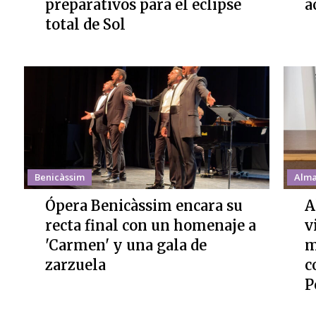
preparativos para el eclipse
a
total de Sol
Benicàssim
Alma
Ópera Benicàssim encara su
A
recta final con un homenaje a
v
'Carmen' y una gala de
m
zarzuela
c
P