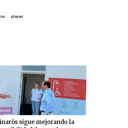
tos
playas
ticia4
inaròs sigue mejorando la