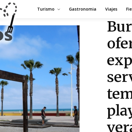
Turismo
Gastronomia
Viajes
Fi
Bur
ofe
exp
ser
tem
pla
ver