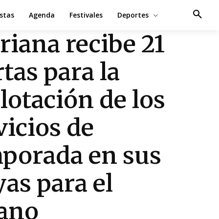
estas
Agenda
Festivales
Deportes
riana recibe 21
rtas para la
lotación de los
vicios de
porada en sus
yas para el
ano