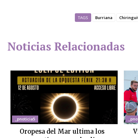
TAGS
Burriana
Chiringui
Noticias Relacionadas
_pnoticia5
_pno
Oropesa del Mar ultima los
V