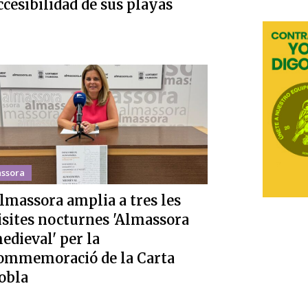
ccesibilidad de sus playas
ssora
lmassora amplia a tres les
isites nocturnes 'Almassora
edieval' per la
ommemoració de la Carta
obla