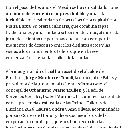
Con el paso de los años, el Mesón se ha consolidado como
un
punto de encuentro imprescindible
y una cita
ineludible en el calendario de las Fallas de la capital de la
Plana Baixa
. Su oferta culinaria, que combina tapas
tradicionales y una cuidada selección de vinos, atrae cada
jornada a cientos de personas que buscan compartir
momentos de descanso entre los distintos actos y las
visitas a los monumentos falleros que en breve
comenzarán a llenar las calles de la ciudad.
A la inauguración oficial han asistido el alcalde de
Burriana,
Jorge Monferrer Daudí
, la concejal de Fallas y
presidenta de la Junta Local Fallera,
Paloma Boix
, el
concejal de Urbanismo,
Mario Trullen
, y la edil de
Servicios Sociales,
Isabel Monfort
. La comitiva ha contado
con la presencia destacada de las Reinas Falleras de
Burriana 2026,
Laura Sendra
y
Ana Olivas
, acompañadas
por sus Cortes de Honor y diversos miembros de la
corporación municipal, quienes han recorrido las