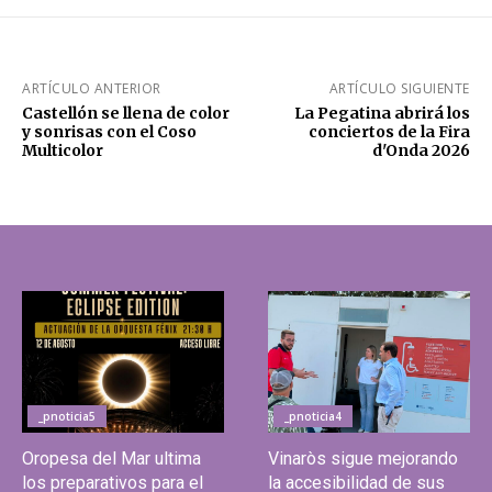
ARTÍCULO ANTERIOR
ARTÍCULO SIGUIENTE
Castellón se llena de color
La Pegatina abrirá los
y sonrisas con el Coso
conciertos de la Fira
Multicolor
d'Onda 2026
_pnoticia5
_pnoticia4
Oropesa del Mar ultima
Vinaròs sigue mejorando
los preparativos para el
la accesibilidad de sus