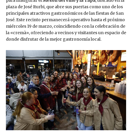
para inaugurar el
Mesón del Vino y la Tapa
, ubicado en la
plaza de José Iturbi, que abre sus puertas como uno de los
principales atractivos gastronómicos de las fiestas de San
José. Este recinto permanecerá operativo hasta el próximo
miércoles 19 de marzo, coincidiendo con la celebración de
la «cremà», ofreciendo a vecinos y visitantes un espacio de
donde disfrutar de la mejor gastronomía local.