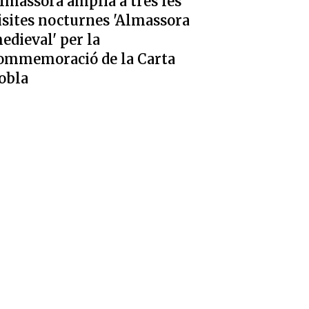
lmassora amplia a tres les
isites nocturnes 'Almassora
edieval' per la
ommemoració de la Carta
obla