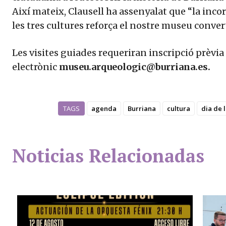
Així mateix, Clausell ha assenyalat que “la inco
les tres cultures reforça el nostre museu conver
Les visites guiades requeriran inscripció prèvia 
electrònic
museu.arqueologic@burriana.es.
TAGS
agenda
Burriana
cultura
dia de 
Noticias Relacionadas