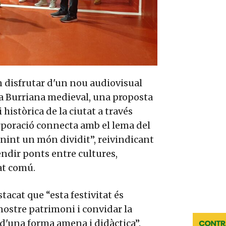
n disfrutar d'un nou audiovisual
 la Burriana medieval, una proposta
 històrica de la ciutat a través
orporació connecta amb el lema del
nint un món dividit”, reivindicant
ndir ponts entre cultures,
at comú.
stacat que “esta festivitat és
 nostre patrimoni i convidar la
 d'una forma amena i didàctica”.