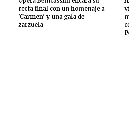
Ópera Benicàssim encara su
A
recta final con un homenaje a
v
'Carmen' y una gala de
m
zarzuela
c
P