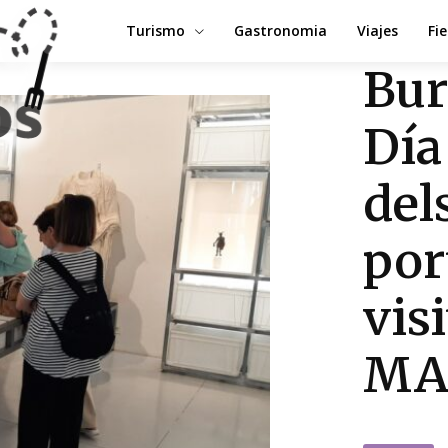
Turismo
Gastronomia
Viajes
Fi
Bur
Día
del
por
vis
MA