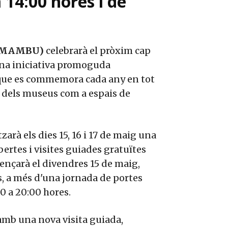
 14:00 hores i de
 (MAMBU)
celebrarà el pròxim cap
una iniciativa promoguda
ue es commemora cada any en tot
r dels museus com a espais de
rà els dies 15, 16 i 17 de maig una
rtes i visites guiades gratuïtes
mençarà el divendres 15 de maig,
s, a més d'una jornada de portes
00 a 20:00 hores.
 amb una nova visita guiada,