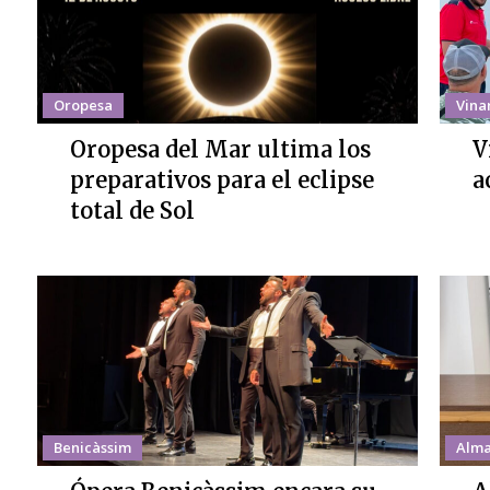
Oropesa
Vina
Oropesa del Mar ultima los
V
preparativos para el eclipse
a
total de Sol
Benicàssim
Alma