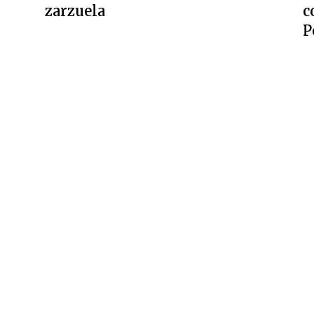
zarzuela
c
P