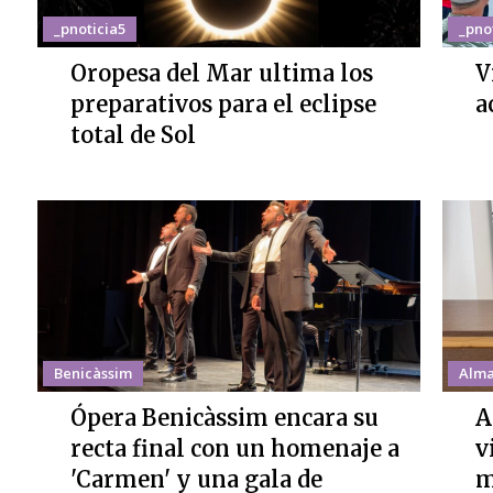
_pnoticia5
_pno
Oropesa del Mar ultima los
V
preparativos para el eclipse
a
total de Sol
Benicàssim
Alma
Ópera Benicàssim encara su
A
recta final con un homenaje a
v
'Carmen' y una gala de
m