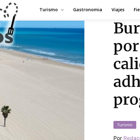
Turismo
Gastronomia
Viajes
Fi
Bur
por
cal
adh
pro
Turismo
Por
Redac