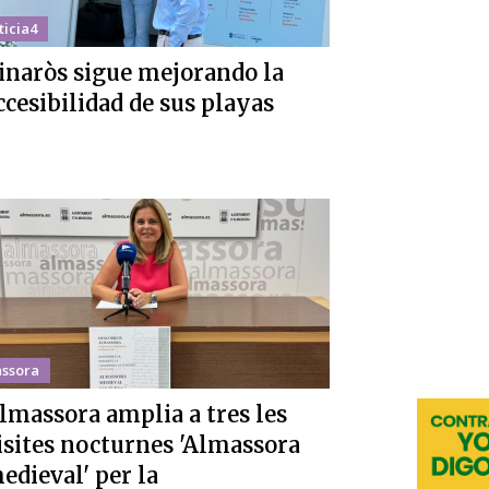
ticia4
inaròs sigue mejorando la
ccesibilidad de sus playas
ssora
lmassora amplia a tres les
isites nocturnes 'Almassora
edieval' per la