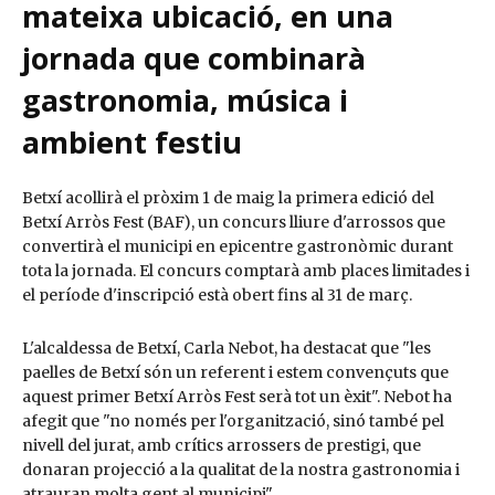
mateixa ubicació, en una
jornada que combinarà
gastronomia, música i
ambient festiu
Betxí acollirà el pròxim 1 de maig la primera edició del
Betxí Arròs Fest (BAF), un concurs lliure d'arrossos que
convertirà el municipi en epicentre gastronòmic durant
tota la jornada. El concurs comptarà amb places limitades i
el període d'inscripció està obert fins al 31 de març.
L'alcaldessa de Betxí, Carla Nebot, ha destacat que "les
paelles de Betxí són un referent i estem convençuts que
aquest primer Betxí Arròs Fest serà tot un èxit". Nebot ha
afegit que "no només per l'organització, sinó també pel
nivell del jurat, amb crítics arrossers de prestigi, que
donaran projecció a la qualitat de la nostra gastronomia i
atrauran molta gent al municipi".