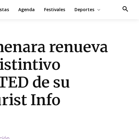
estas
Agenda
Festivales
Deportes
enara renueva
distintivo
TED de su
rist Info
ción