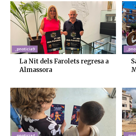
_pnoticia9
_pno
La Nit dels Farolets regresa a
S
Almassora
M
_pnoticia4
_pno