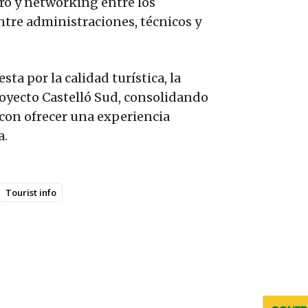
ro y networking entre los
entre administraciones, técnicos y
a por la calidad turística, la
royecto Castelló Sud, consolidando
on ofrecer una experiencia
a.
Tourist info