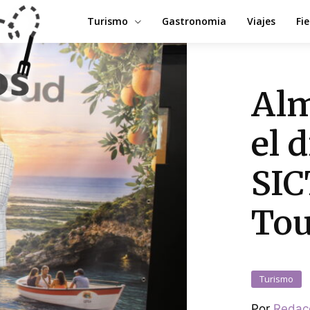
Turismo
Gastronomia
Viajes
Fi
Alm
el 
SIC
Tou
Turismo
Por
Redac