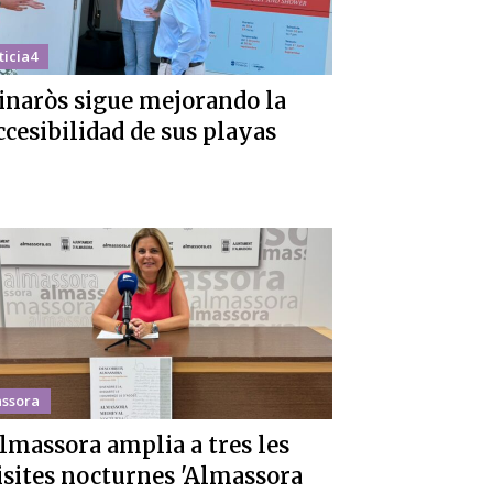
ticia4
inaròs sigue mejorando la
ccesibilidad de sus playas
ssora
lmassora amplia a tres les
isites nocturnes 'Almassora