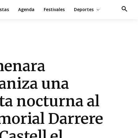
estas
Agenda
Festivales
Deportes
menara
aniza una
ita nocturna al
orial Darrere
Castell el