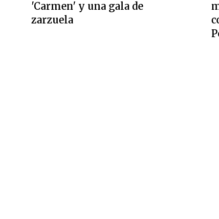
'Carmen' y una gala de
m
zarzuela
c
P