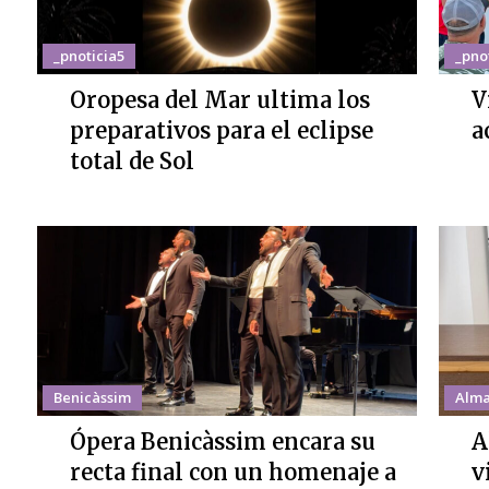
_pnoticia5
_pno
Oropesa del Mar ultima los
V
preparativos para el eclipse
a
total de Sol
Benicàssim
Alma
Ópera Benicàssim encara su
A
recta final con un homenaje a
v