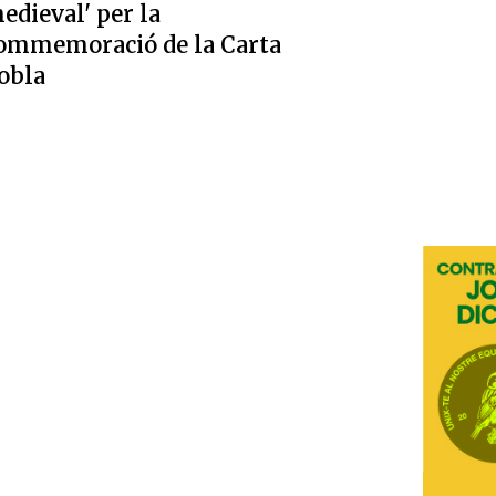
edieval' per la
ommemoració de la Carta
obla