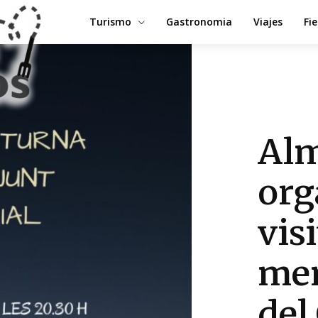
Turismo
Gastronomia
Viajes
Fi
Al
org
vis
mem
del 