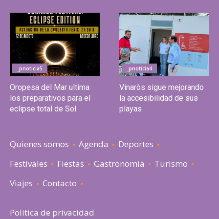
_pnoticia5
_pnoticia4
Oropesa del Mar ultima
Vinaròs sigue mejorando
los preparativos para el
la accesibilidad de sus
eclipse total de Sol
playas
Quienes somos
Agenda
Deportes
Festivales
Fiestas
Gastronomia
Turismo
Viajes
Contacto
Politica de privacidad