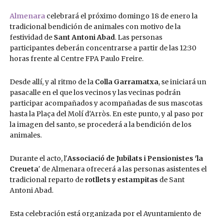
Almenara
celebrará el próximo domingo 18 de enero la
tradicional bendición de animales con motivo de la
festividad de
Sant Antoni Abad
. Las personas
participantes deberán concentrarse a partir de las 12:30
horas frente al Centre FPA Paulo Freire.
Desde allí, y al ritmo de la
Colla Garramatxa
, se iniciará un
pasacalle en el que los vecinos y las vecinas podrán
participar acompañados y acompañadas de sus mascotas
hasta la Plaça del Molí d'Arròs. En este punto, y al paso por
la imagen del santo, se procederá a la bendición de los
animales.
Durante el acto, l'
Associació de Jubilats i Pensionistes 'la
Creueta
' de Almenara ofrecerá a las personas asistentes el
tradicional reparto de
rotllets y estampitas
de Sant
Antoni Abad.
Esta celebración está organizada por el Ayuntamiento de