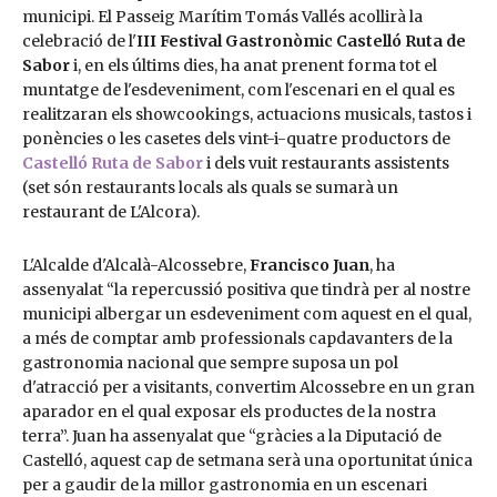
municipi. El Passeig Marítim Tomás Vallés acollirà la
celebració de l'
III Festival Gastronòmic Castelló Ruta de
Sabor
i, en els últims dies, ha anat prenent forma tot el
muntatge de l'esdeveniment, com l'escenari en el qual es
realitzaran els showcookings, actuacions musicals, tastos i
ponències o les casetes dels vint-i-quatre productors de
Castelló Ruta de Sabor
i dels vuit restaurants assistents
(set són restaurants locals als quals se sumarà un
restaurant de L'Alcora).
L'Alcalde d'Alcalà-Alcossebre,
Francisco Juan
, ha
assenyalat “la repercussió positiva que tindrà per al nostre
municipi albergar un esdeveniment com aquest en el qual,
a més de comptar amb professionals capdavanters de la
gastronomia nacional que sempre suposa un pol
d'atracció per a visitants, convertim Alcossebre en un gran
aparador en el qual exposar els productes de la nostra
terra”. Juan ha assenyalat que “gràcies a la Diputació de
Castelló, aquest cap de setmana serà una oportunitat única
per a gaudir de la millor gastronomia en un escenari