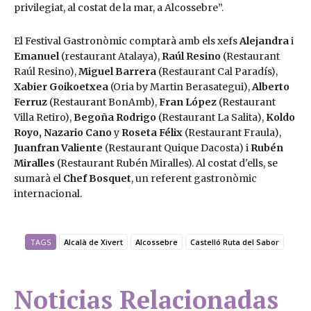
privilegiat, al costat de la mar, a Alcossebre”.
El Festival Gastronòmic comptarà amb els xefs
Alejandra
i
Emanuel
(restaurant Atalaya),
Raúl Resino
(Restaurant
Raúl Resino),
Miguel Barrera
(Restaurant Cal Paradís),
Xabier Goikoetxea
(Oria by Martin Berasategui),
Alberto
Ferruz
(Restaurant BonAmb),
Fran López
(Restaurant
Villa Retiro),
Begoña Rodrigo
(Restaurant La Salita),
Koldo
Royo, Nazario Cano
y
Roseta Félix
(Restaurant Fraula),
Juanfran Valiente
(Restaurant Quique Dacosta) i
Rubén
Miralles
(Restaurant Rubén Miralles). Al costat d'ells, se
sumarà el
Chef Bosquet
, un referent gastronòmic
internacional.
TAGS
Alcalà de Xivert
Alcossebre
Castelló Ruta del Sabor
Noticias Relacionadas