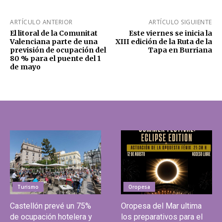
ARTÍCULO ANTERIOR
ARTÍCULO SIGUIENTE
El litoral de la Comunitat
Este viernes se inicia la
Valenciana parte de una
XIII edición de la Ruta de la
previsión de ocupación del
Tapa en Burriana
80 % para el puente del 1
de mayo
Turismo
Oropesa
Castellón prevé un 75%
Oropesa del Mar ultima
de ocupación hotelera y
los preparativos para el