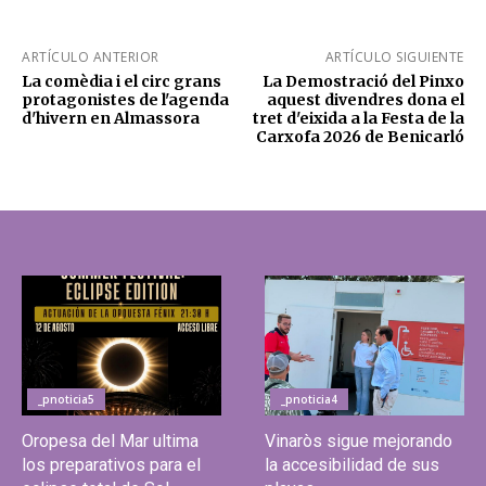
ARTÍCULO ANTERIOR
ARTÍCULO SIGUIENTE
La comèdia i el circ grans
La Demostració del Pinxo
protagonistes de l'agenda
aquest divendres dona el
d'hivern en Almassora
tret d'eixida a la Festa de la
Carxofa 2026 de Benicarló
_pnoticia5
_pnoticia4
Oropesa del Mar ultima
Vinaròs sigue mejorando
los preparativos para el
la accesibilidad de sus