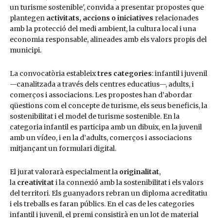
un turisme sostenible', convida a presentar propostes que
plantegen
activitats, accions o iniciatives
relacionades
amb la protecció del medi ambient, la cultura local i una
economia responsable, alineades amb els valors propis del
municipi.
La convocatòria estableix
tres categories
: infantil i juvenil
—canalitzada a través dels centres educatius—, adults, i
comerços i associacions. Les propostes han d’abordar
qüestions com el concepte de turisme, els seus beneficis, la
sostenibilitat i el model de turisme sostenible. En la
categoria infantil es participa amb un dibuix, en la juvenil
amb un vídeo, i en la d’adults, comerços i associacions
mitjançant un formulari digital.
El jurat valorarà especialment la
originalitat
,
la
creativitat
i la connexió amb la sostenibilitat i els valors
del territori. Els guanyadors rebran un diploma acreditatiu
i els treballs es faran públics. En el cas de les categories
infantil i juvenil, el premi consistirà en un lot de material