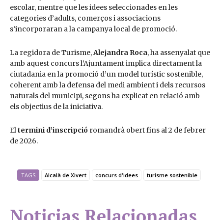
escolar, mentre que les idees seleccionades en les
categories d’adults, comerços i associacions
s’incorporaran a la campanya local de promoció.
La regidora de Turisme,
Alejandra Roca
, ha assenyalat que
amb aquest concurs l’Ajuntament implica directament la
ciutadania en la promoció d’un model turístic sostenible,
coherent amb la defensa del medi ambient i dels recursos
naturals del municipi, segons ha explicat en relació amb
els objectius de la iniciativa.
El
termini d’inscripció
romandrà obert fins al 2 de febrer
de 2026.
TAGS
Alcalà de Xivert
concurs d'idees
turisme sostenible
Noticias Relacionadas