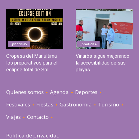
_pnoticia5
_pnoticia4
Oropesa del Mar ultima
Vinaròs sigue mejorando
los preparativos para el
la accesibilidad de sus
eclipse total de Sol
playas
Quienes somos
Agenda
Deportes
Festivales
Fiestas
Gastronomia
Turismo
Viajes
Contacto
Politica de privacidad