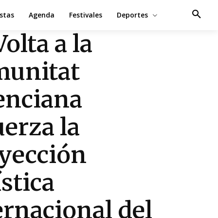
estas
Agenda
Festivales
Deportes
olta a la
unitat
enciana
uerza la
yección
ística
ernacional del