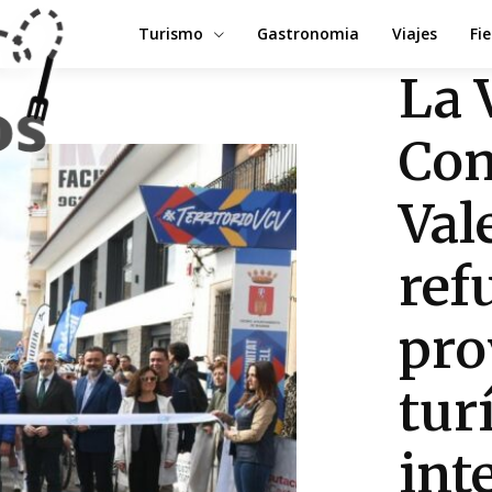
Turismo
Gastronomia
Viajes
Fi
La V
Com
Val
ref
pro
tur
int