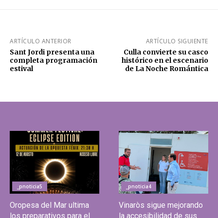
ARTÍCULO ANTERIOR
ARTÍCULO SIGUIENTE
Sant Jordi presenta una
Culla convierte su casco
completa programación
histórico en el escenario
estival
de La Noche Romántica
_pnoticia5
_pnoticia4
Oropesa del Mar ultima
Vinaròs sigue mejorando
los preparativos para el
la accesibilidad de sus