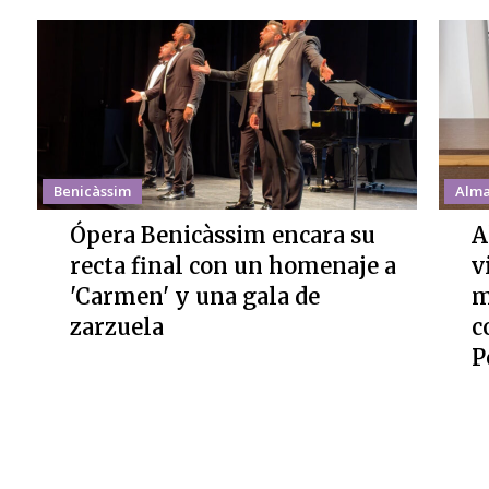
Benicàssim
Alma
Ópera Benicàssim encara su
A
recta final con un homenaje a
v
'Carmen' y una gala de
m
zarzuela
c
P