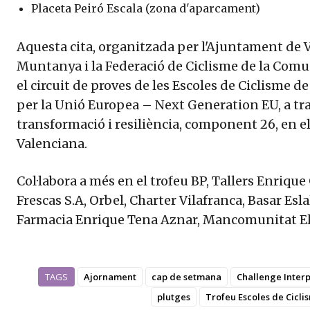
Placeta Peiró Escala (zona d'aparcament)
Aquesta cita, organitzada per l'Ajuntament de 
Muntanya i la Federació de Ciclisme de la Comu
el circuit de proves de les Escoles de Ciclisme d
per la Unió Europea – Next Generation EU, a tra
transformació i resiliència, component 26, en el
Valenciana.
Col·labora a més en el trofeu BP, Tallers Enriqu
Frescas S.A, Orbel, Charter Vilafranca, Basar Esla
Farmacia Enrique Tena Aznar, Mancomunitat Els 
TAGS
Ajornament
cap de setmana
Challenge Interp
plutges
Trofeu Escoles de Cicli