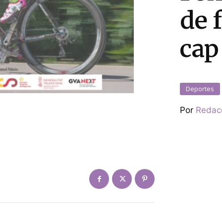
de 
cap
Deportes
Por
Redac