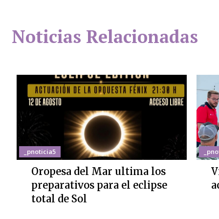
Noticias Relacionadas
_pnoticia5
_pno
Oropesa del Mar ultima los
V
preparativos para el eclipse
a
total de Sol