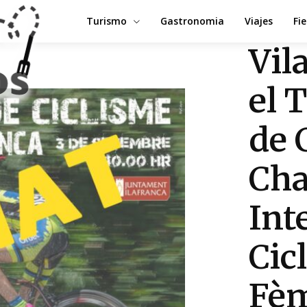
Turismo
Gastronomia
Viajes
Fi
Vil
el 
de 
Cha
Int
Cic
Fèm