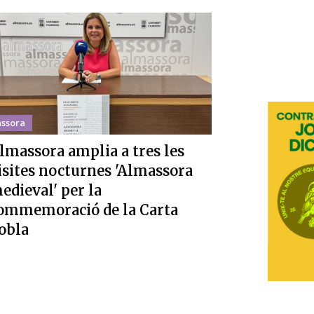
ssora
lmassora amplia a tres les
isites nocturnes 'Almassora
edieval' per la
ommemoració de la Carta
obla