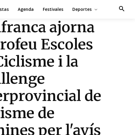
estas
Agenda
Festivales
Deportes
afranca ajorna
Trofeu Escoles
Ciclisme i la
llenge
erprovincial de
lisme de
ines per l'avís