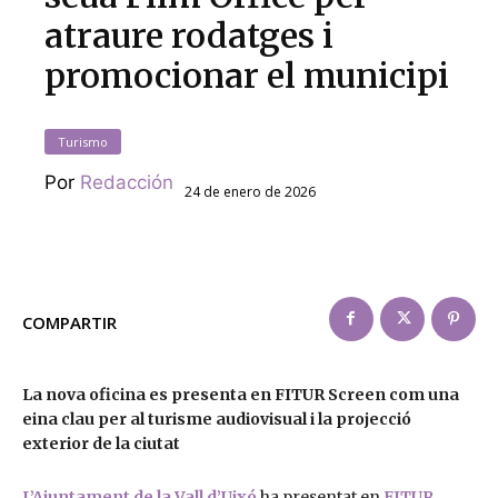
atraure rodatges i
promocionar el municipi
Turismo
Por
Redacción
24 de enero de 2026
COMPARTIR
La nova oficina es presenta en FITUR Screen com una
eina clau per al turisme audiovisual i la projecció
exterior de la ciutat
L’Ajuntament de la Vall d’Uixó
ha presentat en
FITUR