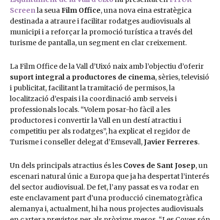
Screen
la seua
Film Office
, una nova eina estratègica
destinada a atraure i facilitar rodatges audiovisuals al
municipi i a reforçar la promoció turística a través del
turisme de pantalla, un segment en clar creixement.
La Film Office de la Vall d’Uixó naix amb l’objectiu d’oferir
suport integral a productores de cinema
, sèries, televisió
i publicitat, facilitant la tramitació de permisos, la
localització d’espais i la coordinació amb serveis i
professionals locals. “Volem posar-ho fàcil a les
productores i convertir la Vall en un destí atractiu i
competitiu per als rodatges”, ha explicat el regidor de
Turisme i conseller delegat d’Emsevall,
Javier Ferreres
.
Un dels principals atractius és les
Coves de Sant Josep
, un
escenari natural únic a Europa que ja ha despertat l’interés
del sector audiovisual. De fet, l’any passat es va rodar en
este enclavament part d’una producció cinematogràfica
alemanya i, actualment, hi ha nous projectes audiovisuals
en cartera previstos per als pròxims mesos. “Les Coves són