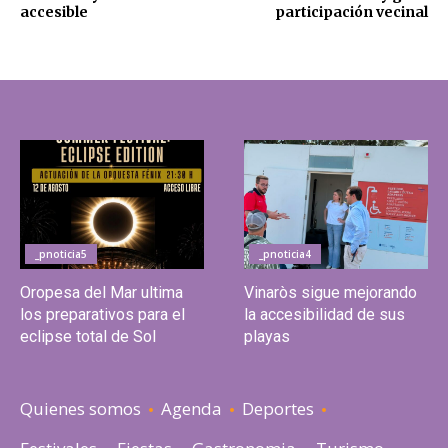
accesible
participación vecinal
_pnoticia5
_pnoticia4
Oropesa del Mar ultima
Vinaròs sigue mejorando
los preparativos para el
la accesibilidad de sus
eclipse total de Sol
playas
Quienes somos
Agenda
Deportes