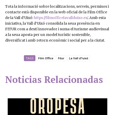
Tota la informació sobre localitzacions, serveis, permisos i
contacte està disponible en la web oficial de la Film Office
de la Vall d’Uixó:
https://filmofficelavallduixo.es/
. Amb esta
iniciativa, la Vall d’Uixó consolida la seua presència en
FITUR com a destí innovador i suma el turisme audiovisual
a la seua aposta per un model turístic sostenible,
diversificat i amb retorn econòmic i social per a la ciutat.
TAGS
Film Office
Fitur
La Vall d?uixó
Noticias Relacionadas