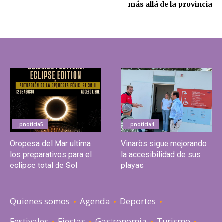
más allá de la provincia
_pnoticia5
_pnoticia4
Oropesa del Mar ultima
Vinaròs sigue mejorando
los preparativos para el
la accesibilidad de sus
eclipse total de Sol
playas
Quienes somos
Agenda
Deportes
Festivales
Fiestas
Gastronomia
Turismo