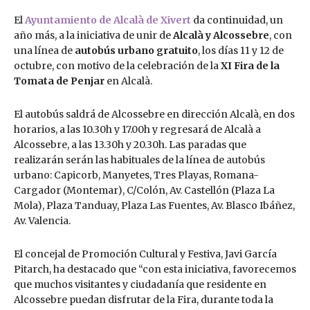
El
Ayuntamiento de Alcalà de Xivert
da continuidad, un
año más, a la iniciativa de unir de
Alcalà y Alcossebre
, con
una línea de
autobús urbano gratuito
, los días 11 y 12 de
octubre, con motivo de la celebración de la
XI Fira de la
Tomata de Penjar
en Alcalà.
El autobús saldrá de Alcossebre en dirección Alcalà, en dos
horarios, a las 10.30h y 17.00h y regresará de Alcalà a
Alcossebre, a las 13.30h y 20.30h. Las paradas que
realizarán serán las habituales de la línea de autobús
urbano: Capicorb, Manyetes, Tres Playas, Romana-
Cargador (Montemar), C/Colón, Av. Castellón (Plaza La
Mola), Plaza Tanduay, Plaza Las Fuentes, Av. Blasco Ibáñez,
Av. Valencia.
El concejal de Promoción Cultural y Festiva, Javi García
Pitarch, ha destacado que “con esta iniciativa, favorecemos
que muchos visitantes y ciudadanía que residente en
Alcossebre puedan disfrutar de la Fira, durante toda la