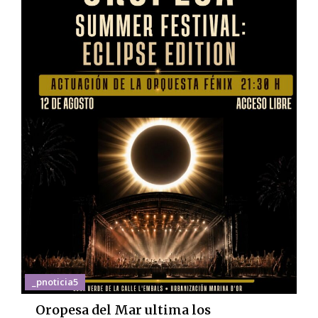
_pnoticia5
Oropesa del Mar ultima los