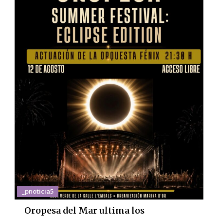
_pnoticia5
Oropesa del Mar ultima los