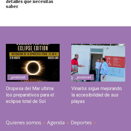
detalles que necesitas
saber
_pnoticia5
_pnoticia4
Oropesa del Mar ultima
Vinaròs sigue mejorando
los preparativos para el
la accesibilidad de sus
eclipse total de Sol
playas
Quienes somos
Agenda
Deportes