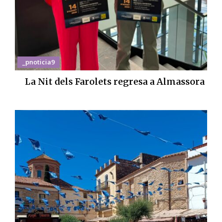
_pnoticia9
La Nit dels Farolets regresa a Almassora