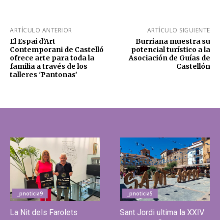
ARTÍCULO ANTERIOR
ARTÍCULO SIGUIENTE
El Espai d’Art
Burriana muestra su
Contemporani de Castelló
potencial turístico a la
ofrece arte para toda la
Asociación de Guías de
familia a través de los
Castellón
talleres 'Pantonas'
_pnoticia9
_pnoticia5
La Nit dels Farolets
Sant Jordi ultima la XXIV