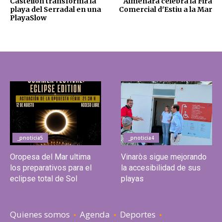
Castellón transforma la
Almenara celebra la Fira
playa del Serradal en una
Comercial d'Estiu a la Mar
PlayaSlow
_pnoticia5
_pnoticia4
Oropesa del Mar ultima
Vinaròs sigue mejorando
los preparativos para el
la accesibilidad de sus
eclipse total de Sol
playas
Quienes somos
Agenda
Deportes