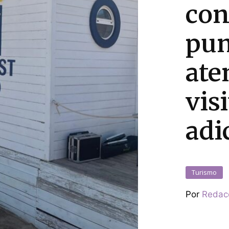
con
pun
ate
vis
adi
Turismo
Por
Redac