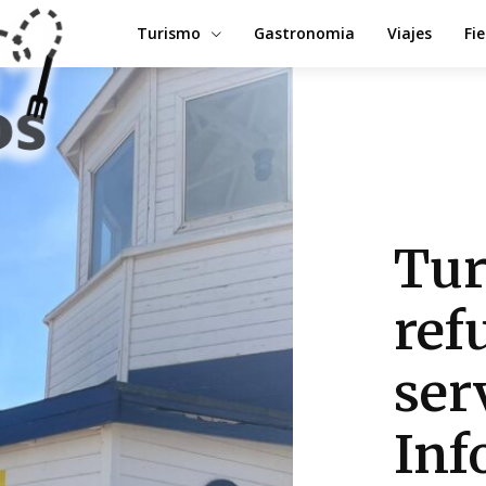
Turismo
Gastronomia
Viajes
Fi
Tur
ref
ser
Inf