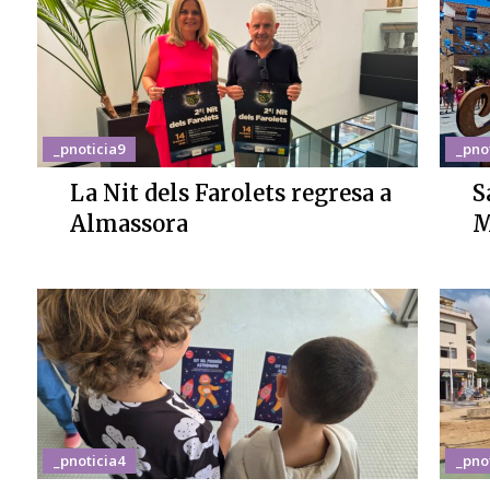
_pnoticia9
_pno
La Nit dels Farolets regresa a
S
Almassora
M
_pnoticia4
_pno