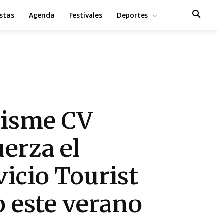
estas
Agenda
Festivales
Deportes
isme CV
uerza el
vicio Tourist
o este verano