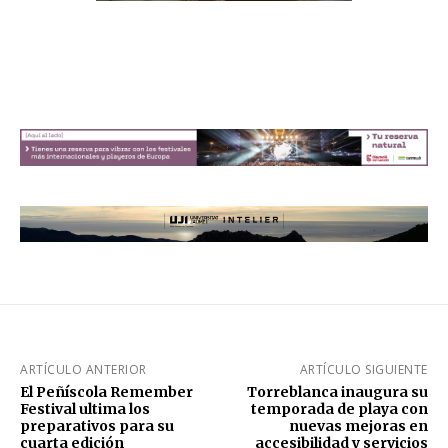
ARTÍCULO ANTERIOR
ARTÍCULO SIGUIENTE
El Peñíscola Remember
Torreblanca inaugura su
Festival ultima los
temporada de playa con
preparativos para su
nuevas mejoras en
cuarta edición
accesibilidad y servicios