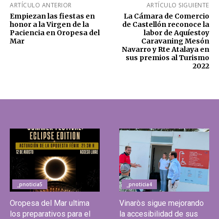
ARTÍCULO ANTERIOR
ARTÍCULO SIGUIENTE
Empiezan las fiestas en
La Cámara de Comercio
honor a la Virgen de la
de Castellón reconoce la
Paciencia en Oropesa del
labor de Aquíestoy
Mar
Caravaning Mesón
Navarro y Rte Atalaya en
sus premios al Turismo
2022
_pnoticia5
_pnoticia4
Oropesa del Mar ultima
Vinaròs sigue mejorando
los preparativos para el
la accesibilidad de sus