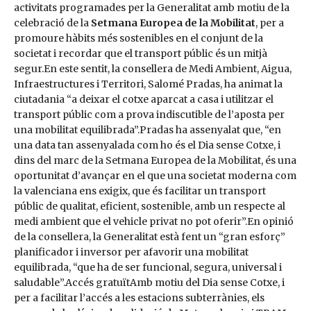
activitats programades per la Generalitat amb motiu de la
celebració de la
Setmana Europea de la Mobilitat
, per a
promoure hàbits més sostenibles en el conjunt de la
societat i recordar que el transport públic és un mitjà
segur.En este sentit, la consellera de Medi Ambient, Aigua,
Infraestructures i Territori, Salomé Pradas, ha animat la
ciutadania “a deixar el cotxe aparcat a casa i utilitzar el
transport públic com a prova indiscutible de l’aposta per
una mobilitat equilibrada”.Pradas ha assenyalat que, “en
una data tan assenyalada com ho és el Dia sense Cotxe, i
dins del marc de la Setmana Europea de la Mobilitat, és una
oportunitat d’avançar en el que una societat moderna com
la valenciana ens exigix, que és facilitar un transport
públic de qualitat, eficient, sostenible, amb un respecte al
medi ambient que el vehicle privat no pot oferir”.En opinió
de la consellera, la Generalitat està fent un “gran esforç”
planificador i inversor per afavorir una mobilitat
equilibrada, “que ha de ser funcional, segura, universal i
saludable”.Accés gratuïtAmb motiu del Dia sense Cotxe, i
per a facilitar l’accés a les estacions subterrànies, els