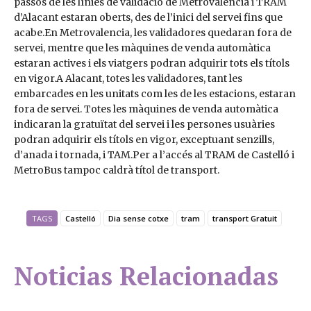
passos de les línies de validació de Metrovalencia i TRAM
d’Alacant estaran oberts, des de l’inici del servei fins que
acabe.En Metrovalencia, les validadores quedaran fora de
servei, mentre que les màquines de venda automàtica
estaran actives i els viatgers podran adquirir tots els títols
en vigor.A Alacant, totes les validadores, tant les
embarcades en les unitats com les de les estacions, estaran
fora de servei. Totes les màquines de venda automàtica
indicaran la gratuïtat del servei i les persones usuàries
podran adquirir els títols en vigor, exceptuant senzills,
d’anada i tornada, i TAM.Per a l’accés al TRAM de Castelló i
MetroBus tampoc caldrà títol de transport.
TAGS
Castelló
Dia sense cotxe
tram
transport Gratuit
Noticias Relacionadas