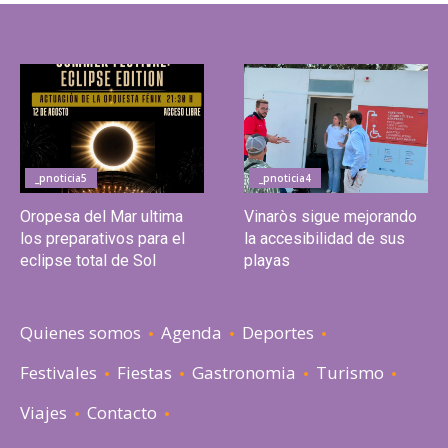
_pnoticia5
_pnoticia4
Oropesa del Mar ultima
Vinaròs sigue mejorando
los preparativos para el
la accesibilidad de sus
eclipse total de Sol
playas
Quienes somos
Agenda
Deportes
Festivales
Fiestas
Gastronomia
Turismo
Viajes
Contacto