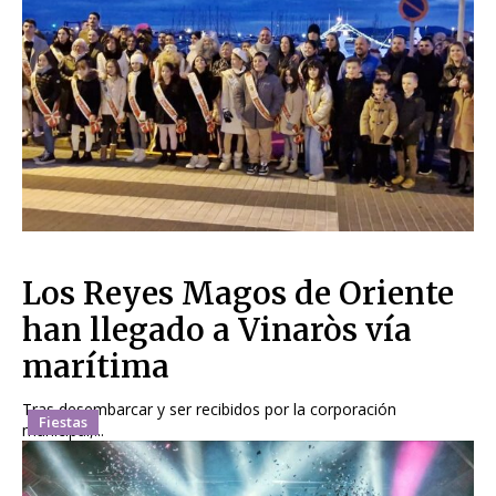
Los Reyes Magos de Oriente
han llegado a Vinaròs vía
marítima
Tras desembarcar y ser recibidos por la corporación
Fiestas
municipal,...