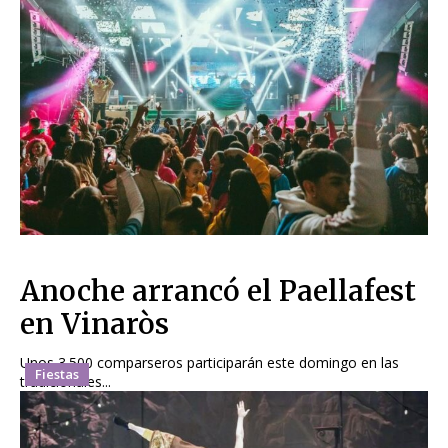
Anoche arrancó el Paellafest
en Vinaròs
Unos 3.500 comparseros participarán este domingo en las
Fiestas
tradicionales...