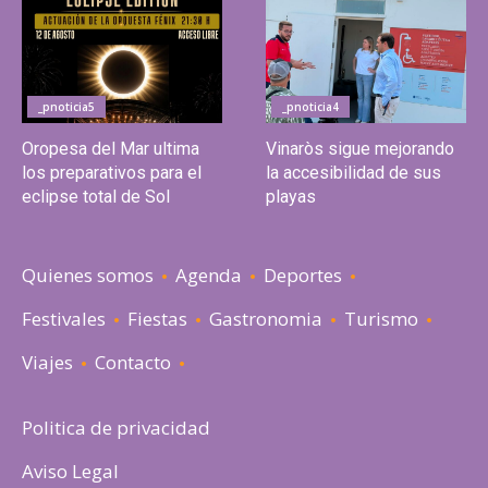
_pnoticia5
_pnoticia4
Oropesa del Mar ultima
Vinaròs sigue mejorando
los preparativos para el
la accesibilidad de sus
eclipse total de Sol
playas
Quienes somos
Agenda
Deportes
Festivales
Fiestas
Gastronomia
Turismo
Viajes
Contacto
Politica de privacidad
Aviso Legal