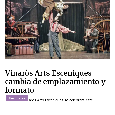
Vinaròs Arts Esceniques
cambia de emplazamiento y
formato
Festivales
El festival Vinaròs Arts Escèniques se celebrará este...