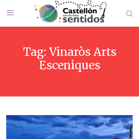
Tag:
Vinaròs Arts
Esceniques