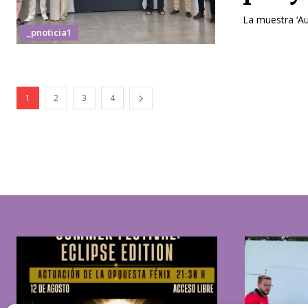
La muestra ‘Aut
_pnoticia1
1
2
3
4