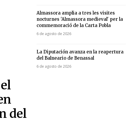
Almassora amplia a tres les visites
nocturnes 'Almassora medieval' per la
commemoració de la Carta Pobla
6 de agosto de 2026
La Diputación avanza en la reapertura
del Balneario de Benassal
6 de agosto de 2026
el
en
n del