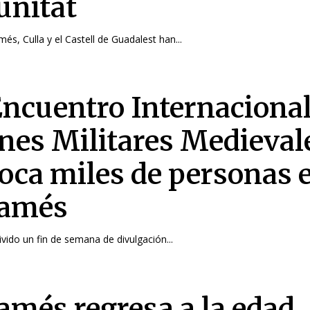
nitat
més, Culla y el Castell de Guadalest han...
 Encuentro Internacional
nes Militares Medieval
oca miles de personas 
famés
ivido un fin de semana de divulgación...
famés regresa a la edad