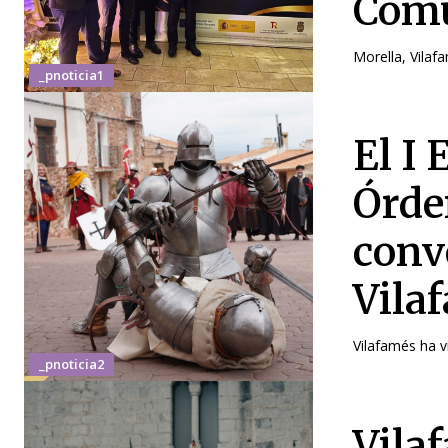
Comu
Morella, Vilafa
_pnoticia1
El I
Órde
conv
Vila
Vilafamés ha v
_pnoticia2
Vila