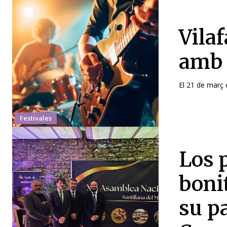
Vilaf
amb e
El 21 de març 
Festivales
Los 
boni
su pa