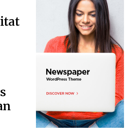
itat
ás
an