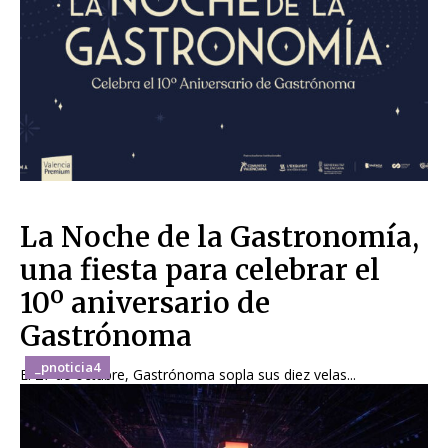
La Noche de la Gastronomía,
una fiesta para celebrar el
10º aniversario de
Gastrónoma
_pnoticia4
El 27 de octubre, Gastrónoma sopla sus diez velas...