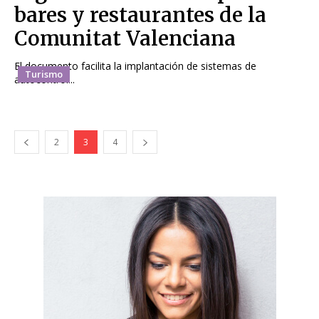
bares y restaurantes de la
Comunitat Valenciana
El documento facilita la implantación de sistemas de
Turismo
autocontrol...
2
3
4