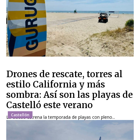
Drones de rescate, torres al
estilo California y más
sombra: Así son las playas de
Castelló este verano
Castellón
La ciudad estrena la temporada de playas con pleno...