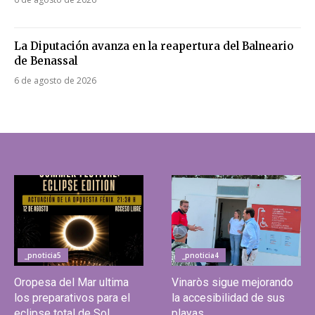
La Diputación avanza en la reapertura del Balneario
de Benassal
6 de agosto de 2026
_pnoticia5
_pnoticia4
Oropesa del Mar ultima
Vinaròs sigue mejorando
los preparativos para el
la accesibilidad de sus
eclipse total de Sol
playas