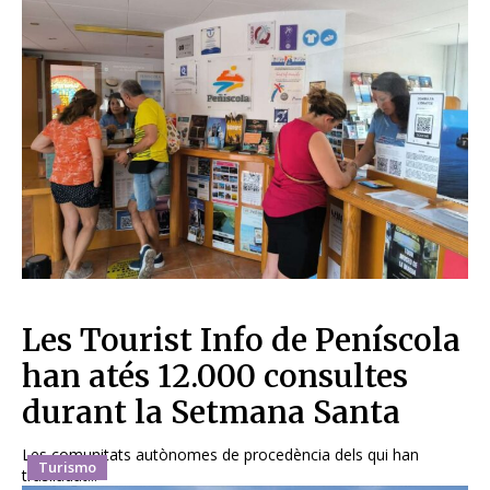
Les Tourist Info de Peníscola
han atés 12.000 consultes
durant la Setmana Santa
Les comunitats autònomes de procedència dels qui han
Turismo
traslladat...