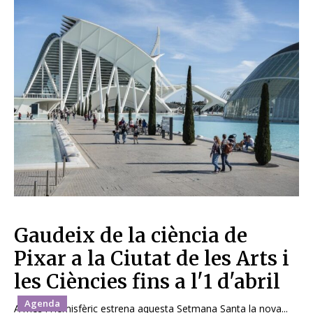
Gaudeix de la ciència de
Pixar a la Ciutat de les Arts i
les Ciències fins a l'1 d'abril
Agenda
A més l'Hemisfèric estrena aquesta Setmana Santa la nova...