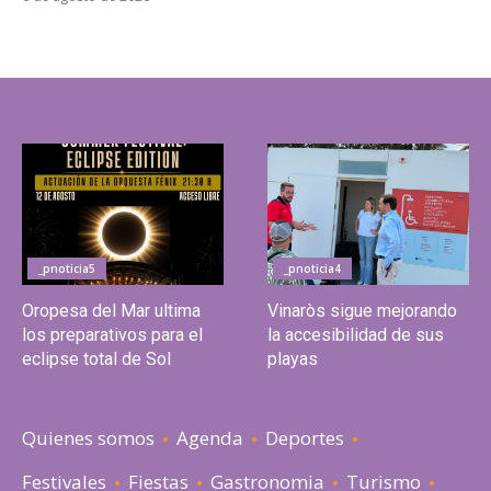
_pnoticia5
_pnoticia4
Oropesa del Mar ultima
Vinaròs sigue mejorando
los preparativos para el
la accesibilidad de sus
eclipse total de Sol
playas
Quienes somos
Agenda
Deportes
Festivales
Fiestas
Gastronomia
Turismo