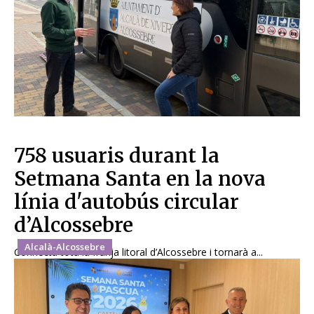
758 usuaris durant la
Setmana Santa en la nova
línia d'autobús circular
d’Alcossebre
Alcalà-Alcossebre
Connecta tota la franja litoral d’Alcossebre i tornarà a...