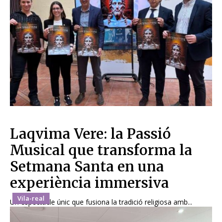
Laqvima Vere: la Passió
Musical que transforma la
Setmana Santa en una
experiència immersiva
Vila-real
Un espectacle únic que fusiona la tradició religiosa amb...