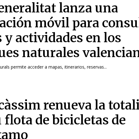
eneralitat lanza una
cación móvil para consu
 y actividades en los
ues naturales valencia
rals permite acceder a mapas, itinerarios, reservas...
càssim renueva la total
 flota de bicicletas de
tamo