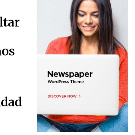
ltar
nos
idad