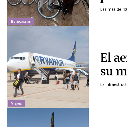
Las más de 40 
Benicàssim
El ae
su m
La infraestruc
Viajes