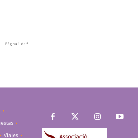
Página 1 de 5
a
iestas
Viajes