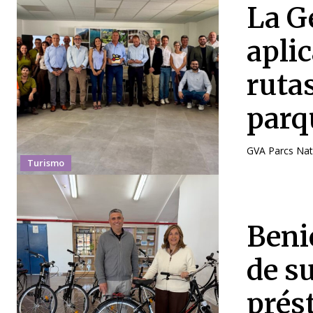
La G
apli
rutas
parq
GVA Parcs Natu
Turismo
Beni
de su
prés