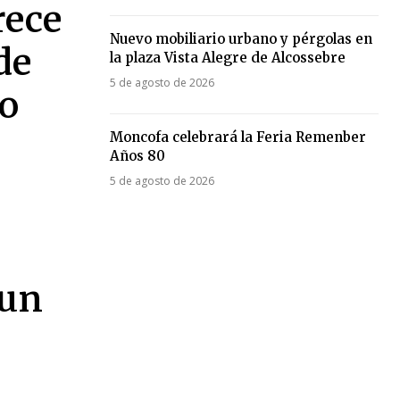
rece
Nuevo mobiliario urbano y pérgolas en
de
la plaza Vista Alegre de Alcossebre
5 de agosto de 2026
ro
Moncofa celebrará la Feria Remenber
Años 80
5 de agosto de 2026
 un