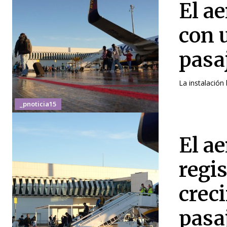
El a
con 
pasa
La instalación 
_pnoticia15
El a
regi
crec
pasa