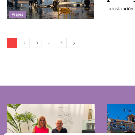
La instalación
Viajes
...
1
2
3
5