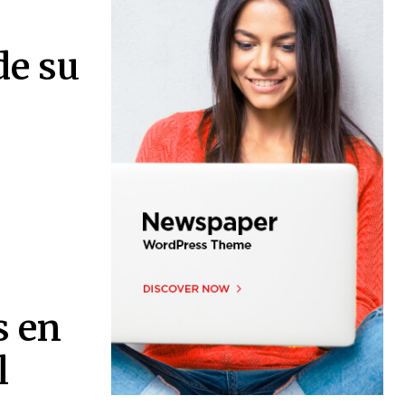
de su
s en
l