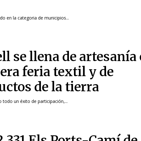
do en la categoria de municipios...
ll se llena de artesanía 
ra feria textil y de
ctos de la tierra
o todo un éxito de participación,...
R 331 Els Ports-Camí de