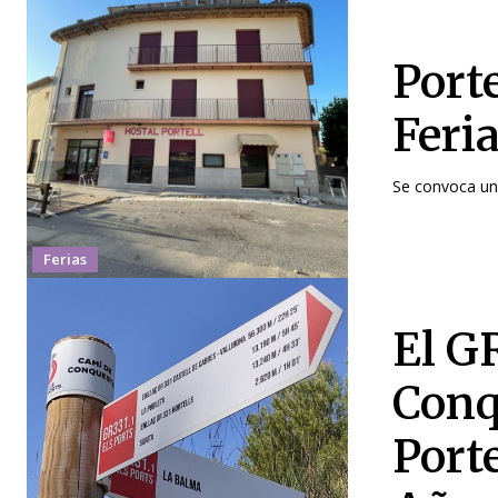
Porte
Feria
Se convoca una
Ferias
El G
Conq
Port