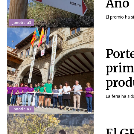
Año
El premio ha si
_pnoticia3
Porte
prime
produ
La feria ha sid
_pnoticia3
El G