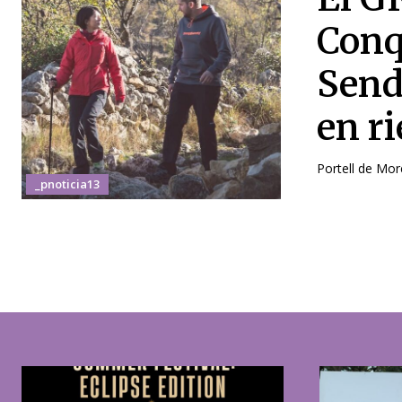
Conq
Send
en r
Portell de Mor
_pnoticia13