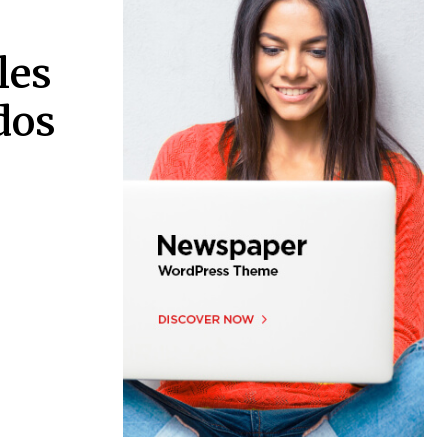
les
dos
a