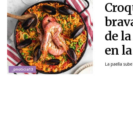
Croq
brava
de l
en l
La paella sube
_pnoticia13