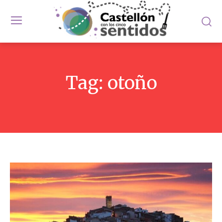
Tag:
otoño