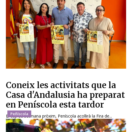
Coneix les activitats que la
Casa d'Andalusia ha preparat
en Peníscola esta tardor
Peñíscola
El cap de setmana pròxim, Peníscola acollirà la Fira de...