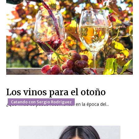
Los vinos para el otoño
Catando con Sergio Rodríguez
¿Qué vinos os puedo recomendar en la época del...