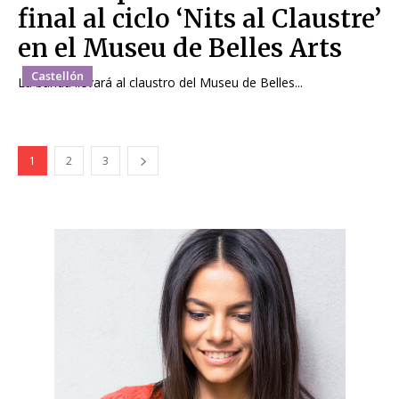
final al ciclo ‘Nits al Claustre’
en el Museu de Belles Arts
Castellón
La banda llevará al claustro del Museu de Belles...
1
2
3