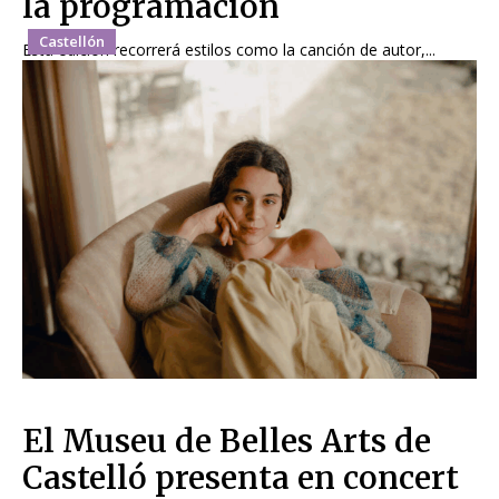
la programación
Castellón
Esta edición recorrerá estilos como la canción de autor,...
El Museu de Belles Arts de
Castelló presenta en concert