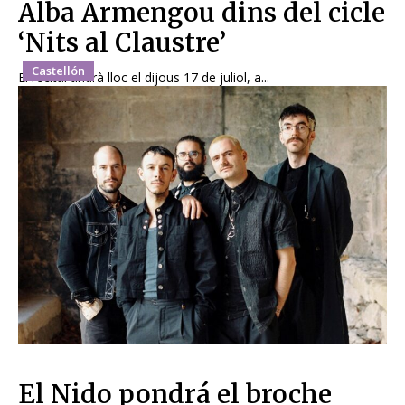
Alba Armengou dins del cicle
‘Nits al Claustre’
Castellón
El recital tindrà lloc el dijous 17 de juliol, a...
El Nido pondrá el broche