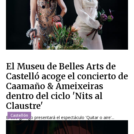
El Museu de Belles Arts de
Castelló acoge el concierto de
Caamaño & Ameixeiras
dentro del ciclo 'Nits al
Claustre'
Castellón
El dúo gallego presentará el espectáculo 'Quitar o aire'...