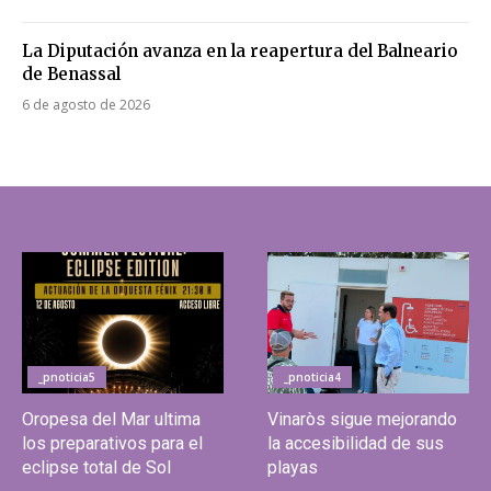
La Diputación avanza en la reapertura del Balneario
de Benassal
6 de agosto de 2026
_pnoticia5
_pnoticia4
Oropesa del Mar ultima
Vinaròs sigue mejorando
los preparativos para el
la accesibilidad de sus
eclipse total de Sol
playas