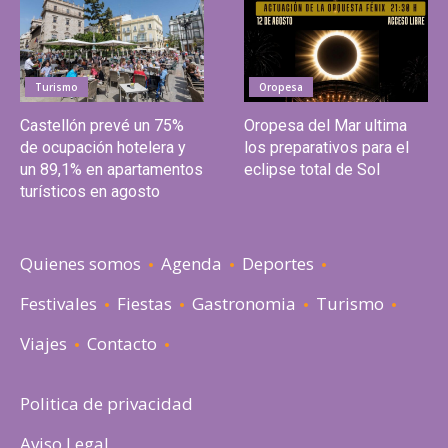
Turismo
Oropesa
Castellón prevé un 75%
Oropesa del Mar ultima
de ocupación hotelera y
los preparativos para el
un 89,1% en apartamentos
eclipse total de Sol
turísticos en agosto
Quienes somos
Agenda
Deportes
Festivales
Fiestas
Gastronomia
Turismo
Viajes
Contacto
Politica de privacidad
Aviso Legal