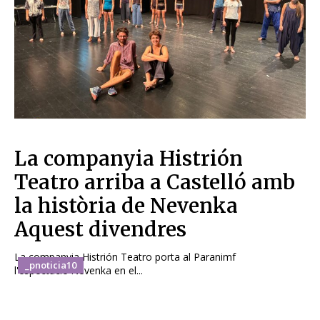
La companyia Histrión
Teatro arriba a Castelló amb
la història de Nevenka
Aquest divendres
La companyia Histrión Teatro porta al Paranimf
_pnoticia10
l'espectacle Nevenka en el...