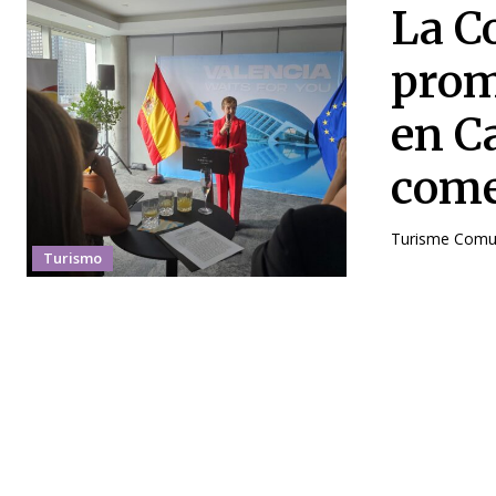
La C
prom
en C
come
Turisme Comuni
Turismo