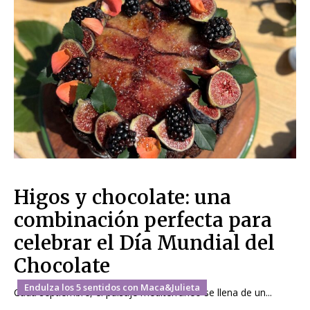
Higos y chocolate: una
combinación perfecta para
celebrar el Día Mundial del
Chocolate
Endulza los 5 sentidos con Maca&Julieta
Cada septiembre, el paisaje mediterráneo se llena de un...