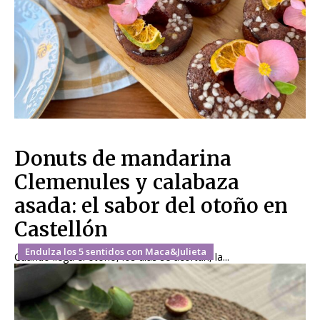
Donuts de mandarina
Clemenules y calabaza
asada: el sabor del otoño en
Castellón
Endulza los 5 sentidos con Maca&Julieta
Cuando llega el otoño, los días se acortan, la...