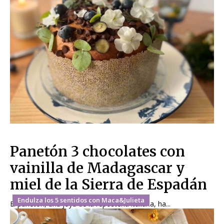
Panetón 3 chocolates con
vainilla de Madagascar y
miel de la Sierra de Espadán
Endulza los 5 sentidos con Maca&Julieta
El panetón, una joya de la repostería italiana, ha...