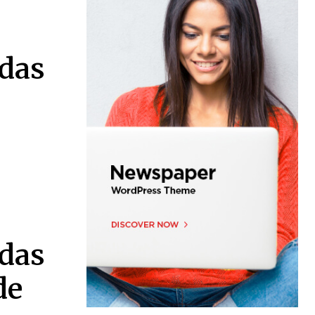
ndas
ndas
de