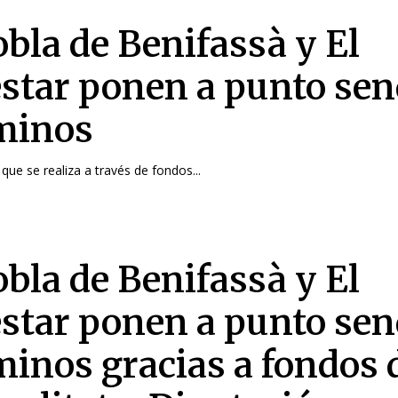
obla de Benifassà y El
estar ponen a punto se
minos
que se realiza a través de fondos...
obla de Benifassà y El
estar ponen a punto se
minos gracias a fondos 