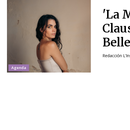
'La M
Clau
Belle
Redacción L’Ins
Agenda