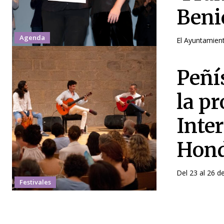
Beni
Agenda
El Ayuntamient
Peñí
la pr
Inte
Hond
Del 23 al 26 de
Festivales