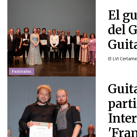
El g
del 
Guit
El LVI Certame
Festivales
Guita
part
Inte
'Fra