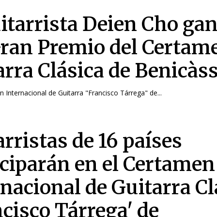
uitarrista Deien Cho ga
Gran Premio del Certam
arra Clásica de Benicàs
n Internacional de Guitarra "Francisco Tárrega" de...
rristas de 16 países
iciparán en el Certamen
rnacional de Guitarra Cl
ncisco Tárrega' de