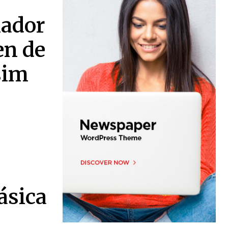
nador
en de
sim
ásica