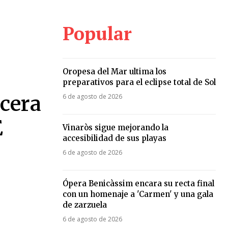
Popular
Oropesa del Mar ultima los
preparativos para el eclipse total de Sol
rcera
6 de agosto de 2026
E
Vinaròs sigue mejorando la
accesibilidad de sus playas
6 de agosto de 2026
Ópera Benicàssim encara su recta final
con un homenaje a 'Carmen' y una gala
de zarzuela
6 de agosto de 2026