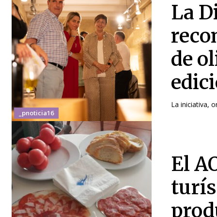
La D
recon
de ol
edic
La iniciativa, 
_pnoticia16
El A
turís
prod