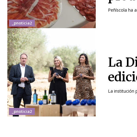
Peñíscola ha a
_pnoticia2
La D
edic
La institución 
_pnoticia2