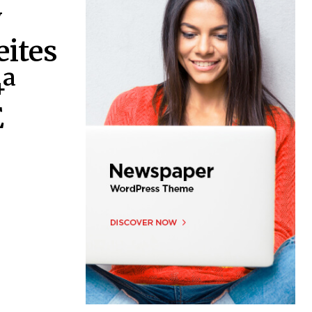
y
eites
4ª
E
-
s