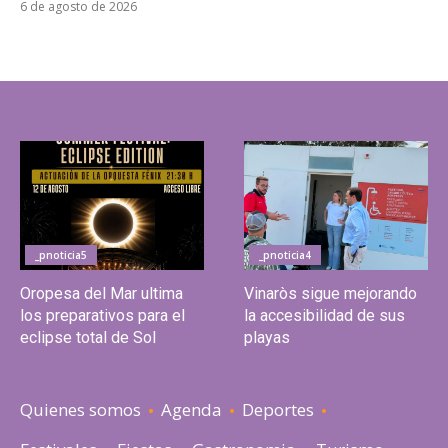
6 de agosto de 2026
_pnoticia5
_pnoticia4
Oropesa del Mar ultima
Vinaròs sigue mejorando
los preparativos para el
la accesibilidad de sus
eclipse total de Sol
playas
Quienes somos
Agenda
Deportes