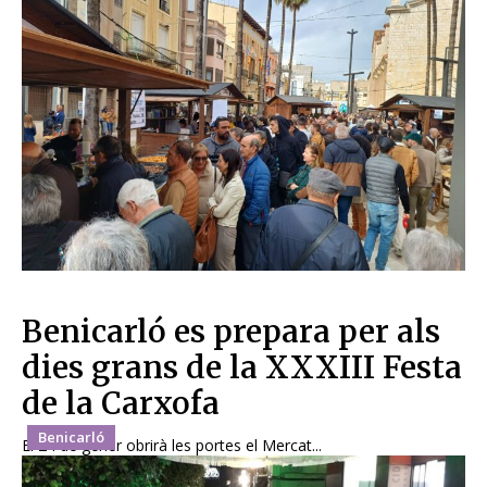
Benicarló es prepara per als
dies grans de la XXXIII Festa
de la Carxofa
Benicarló
El 24 de gener obrirà les portes el Mercat...