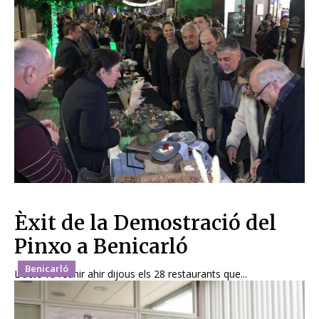
Èxit de la Demostració del
Pinxo a Benicarló
Benicarló
L'acte va reunir ahir dijous els 28 restaurants que...