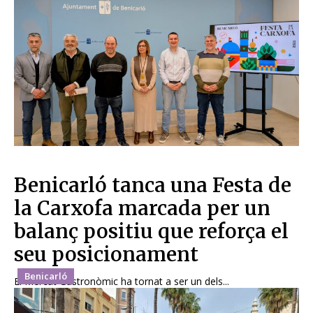
Benicarló tanca una Festa de
la Carxofa marcada per un
balanç positiu que reforça el
seu posicionament
Benicarló
El Mercat Gastronòmic ha tornat a ser un dels...