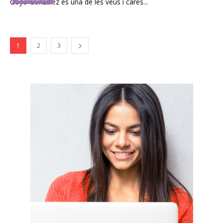
Goyo González és una de les veus i cares...
1
2
3