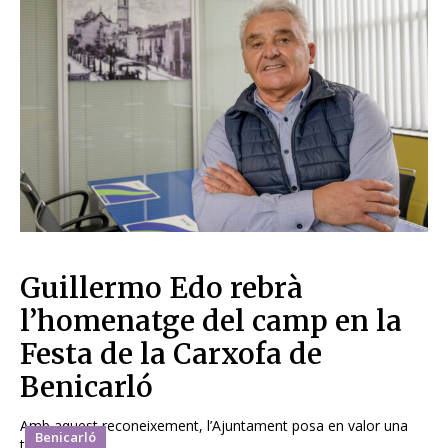
Guillermo Edo rebrà
l’homenatge del camp en la
Festa de la Carxofa de
Benicarló
Amb aquest reconeixement, l’Ajuntament posa en valor una
Benicarló
trajectòria...