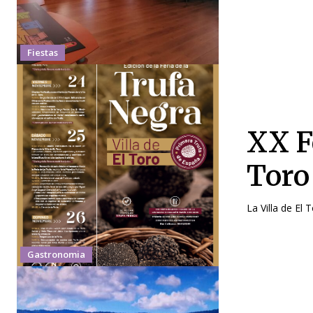
Fiestas
XX F
Toro
La Villa de El 
Gastronomia