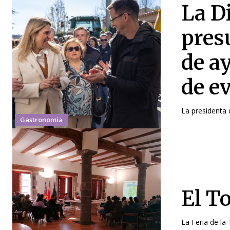
La D
pres
de a
de e
La presidenta d
Gastronomia
El To
La Feria de la T