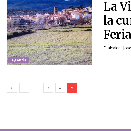
La Vi
la c
Feri
El alcalde, Jos
Agenda
...
1
3
4
5