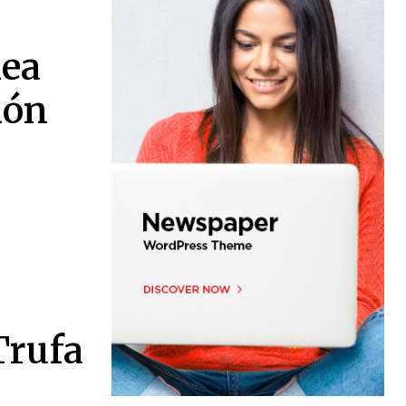
nea
ión
Trufa