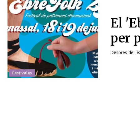
El 'E
per 
Després de l'è
Festivales