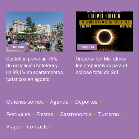
Turismo
Oropesa
Castellón prevé un 75%
Oropesa del Mar ultima
de ocupación hotelera y
los preparativos para el
un 89,1% en apartamentos
eclipse total de Sol
turísticos en agosto
Quienes somos
Agenda
Deportes
Festivales
Fiestas
Gastronomia
Turismo
Viajes
Contacto