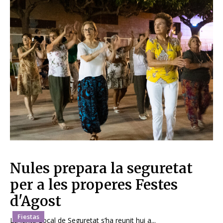
Nules prepara la seguretat
per a les properes Festes
d'Agost
Fiestas
La Junta Local de Seguretat s’ha reunit hui a...