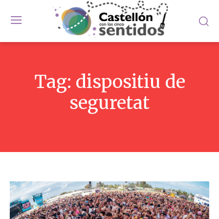
Tag:
dispositiu de
seguretat